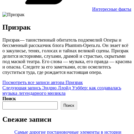
Интересные факты
Автор:
Призрак
Призрак— таинственный обитатель подземелий Оперы и
бессменный рассказчик блога Phantom-Opera.ru. Он знает всё
о закулисье, тенях, голосах и тайнах великой сцены. Призрак
делится историями, слухами, драмой и страстью, скрытыми
под маской театра. Его слова — музыка, его правда — красива
и опасна. Следите за его заметками, если осмелитесь
спуститься туда, где рождается настоящая опера.
Посмотреть все записи автора Призрак
Навигация
Следующая
Следующая запись
Эндрю Ллойд Уэббер: как создавалась
запись
музыка легендарного мюзикла
по
Поиск
записям
Поиск
Свежие записи
Самые дорогие постановочные элементы в истории