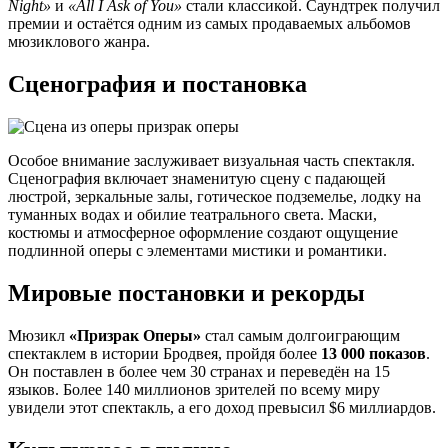
Night»
и
«All I Ask of You»
стали классикой. Саундтрек получил
премии и остаётся одним из самых продаваемых альбомов
мюзиклового жанра.
Сценография и постановка
Особое внимание заслуживает визуальная часть спектакля.
Сценография включает знаменитую сцену с падающей
люстрой, зеркальные залы, готическое подземелье, лодку на
туманных водах и обилие театрального света. Маски,
костюмы и атмосферное оформление создают ощущение
подлинной оперы с элементами мистики и романтики.
Мировые постановки и рекорды
Мюзикл
«Призрак Оперы»
стал самым долгоиграющим
спектаклем в истории Бродвея, пройдя более
13 000 показов
.
Он поставлен в более чем 30 странах и переведён на 15
языков. Более 140 миллионов зрителей по всему миру
увидели этот спектакль, а его доход превысил $6 миллиардов.