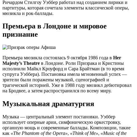
Ричардом Стилгоу Уэббер работал над созданием лирики и
партитуры, которая сочетала элементы классической оперы,
мюзикла и рок-баллады.
Премьера в Лондоне и мировое
признание
Премьера мюзикла состоялась 9 октября 1986 года в
Her
Majesty’s Theatre
в Лондоне. Роли Призрака и Кристины
исполнили Майкл Кроуфорд и Сара Брайтман (в то время
супруга Уэббера). Постановка имела мгновенный успех —
зрители были поражены музыкой, сценографией и
трагической историей. Уже в 1988 году мюзикл дебютировал
на Бродвее, а затем распространился по всему миру.
Музыкальная драматургия
Музыка — центральный элемент постановки. Уэббер
использует оперные арии, симфоническую оркестровку,
органную мощь и современные баллады. Композиции, такие
как
«The Phantom of the Opera»
,
«Think of Me»
,
«Music of the