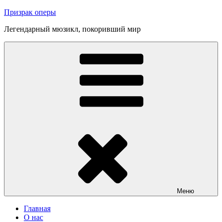
Перейти
Призрак оперы
к
Легендарный мюзикл, покоривший мир
содержимому
Меню
Главная
О нас