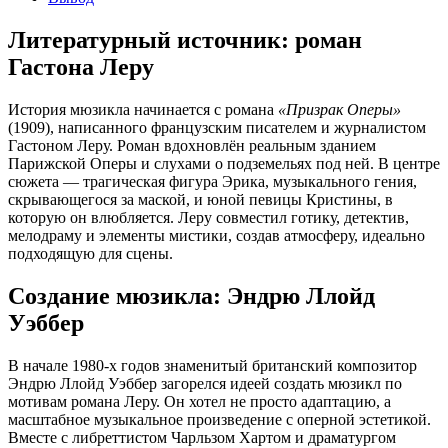
Литературный источник: роман
Гастона Леру
История мюзикла начинается с романа
«Призрак Оперы»
(1909), написанного французским писателем и журналистом
Гастоном Леру. Роман вдохновлён реальным зданием
Парижской Оперы и слухами о подземельях под ней. В центре
сюжета — трагическая фигура Эрика, музыкального гения,
скрывающегося за маской, и юной певицы Кристины, в
которую он влюбляется. Леру совместил готику, детектив,
мелодраму и элементы мистики, создав атмосферу, идеально
подходящую для сцены.
Создание мюзикла: Эндрю Ллойд
Уэббер
В начале 1980-х годов знаменитый британский композитор
Эндрю Ллойд Уэббер загорелся идеей создать мюзикл по
мотивам романа Леру. Он хотел не просто адаптацию, а
масштабное музыкальное произведение с оперной эстетикой.
Вместе с либреттистом Чарльзом Хартом и драматургом