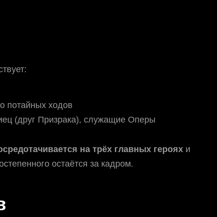
ствует:
го потайных ходов
иец (друг Призрака), служащие Оперы
осредотачивается на трёх главных героях
и
остепенного остаётся за кадром.
в