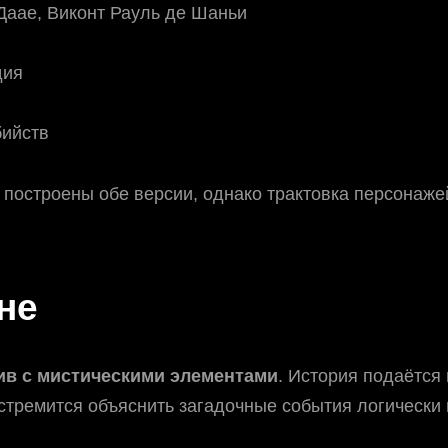
Даае, Виконт Рауль де Шаньи
дия
бийств
 построены обе версии, однако трактовка персонаже
не
тив с мистическими элементами
. История подаётся 
стремится объяснить загадочные события логически 